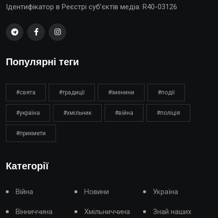
Ідентифікатор в Реєстрі суб’єктів медіа: R40-03126
Популярні теги
#свята
#традиції
#іменини
#події
#україна
#хмільник
#війна
#поліція
#прикмети
Категорії
Війна
Новини
Україна
Вінниччина
Хмільниччина
Знай наших