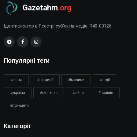
Gazetahm
.org
Ідентифікатор в Реєстрі суб’єктів медіа: R40-03126
Популярні теги
#свята
#традиції
#іменини
#події
#україна
#хмільник
#війна
#поліція
#прикмети
Категорії