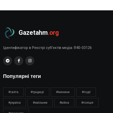
Gazetahm
.org
Ідентифікатор в Реєстрі суб’єктів медіа: R40-03126
Популярні теги
#свята
#традиції
#іменини
#події
#україна
#хмільник
#війна
#поліція