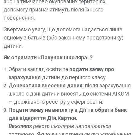
або на тимчасово окупованих територіях,
допомогу призначатимуть після їхнього
повернення.
Звертаємо увагу, що допомога надається лише
одному з батьків (або законному представнику)
дитини.
Як отримати «Пакунок школяра»?
Обрати заклад освіти та
подати заяву про
зарахування
дитини до першого класу.
Дочекатися внесення даних:
після зарахування
школою дані дитини вносять до системи АІКОМ
— державного реєстру у сфері освіти.
Подати заяву на виплату в Дії та обрати банк
для відкриття Дія.Картки.
Важливо:
реєстр школярів наповнюється
поступово. Якщо ви не отримали пуш-сповіщення