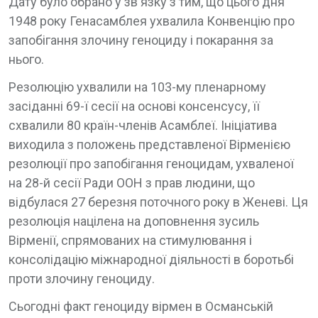
Дату було обрано у зв'язку з тим, що цього дня
1948 року Генасамблея ухвалила Конвенцію про
запобігання злочину геноциду і покарання за
нього.
Резолюцію ухвалили на 103-му пленарному
засіданні 69-ї сесії на основі консенсусу, її
схвалили 80 країн-членів Асамблеї. Ініціатива
виходила з положень представленої Вірменією
резолюції про запобігання геноцидам, ухваленої
на 28-й сесії Ради ООН з прав людини, що
відбулася 27 березня поточного року в Женеві. Ця
резолюція націлена на доповнення зусиль
Вірменії, спрямованих на стимулювання і
консолідацію міжнародної діяльності в боротьбі
проти злочину геноциду.
Сьогодні факт геноциду вірмен в Османській