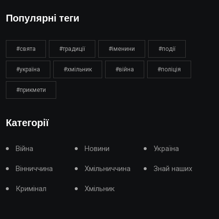
Популярні теги
#свята
#традиції
#іменини
#події
#україна
#хмільник
#війна
#поліція
#прикмети
Категорії
Війна
Новини
Україна
Вінниччина
Хмільниччина
Знай наших
Кримінал
Хмільник