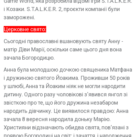
Game World, яка розробила відомі ігри S.T.A.L.K.E.R.
і Козаки. S.T.A.L.K.E.R. 2, проєкти компанії були
заморожені.
Церковне свято:
Сьогодні православні вшановують святу Анну -
матір Діви Марії, оскільки саме цього дня вона
зачала Богородицю.
Анна була молодшою дочкою священика Матфана
і дружиною святого Йоакима. Проживши 50 років
у шлюбі, Анна та Йоаким ніяк не могли народити
дитину. Одного разу чоловікові з'явився янгол зі
звісткою про те, що його дружина незабаром
народить дівчинку. Це виявилося правдою: Анна
зачала 8 вересня народила доньку Марію.
Християни відзначають обидва свята, пов'язані з
появою Богородиці на світ: і зачаття, і народження.