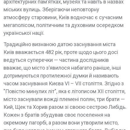
архітектурних пам’ятках, музеях та навіть в назвах
міських вулиць. Зберігаючи неповторну
атмосферу старовини, Київ водночас є сучасним
мегаполісом, політичним та духовним осередком
української нації.
Традиційно визнаною датою заснування міста
Київ вважається 482 рік, проте щодо цього досі
ведуться суперечки — частина дослідників
вважає, що місто з’явилося набагато раніше, інші
дотримуються протилежної думки й називають
часом заснування Києва VI – VII століття. Згідно з
"Повістю минулих літ", яка є літописом XII століття,
місто заснували вожді племені полян, три брати —
Кий, Щек та Хорив разом зі своєю сестрою Либідь.
Кожен з братів збудував своє поселення на
окремому пагорбі, а разом вони утворили місто,