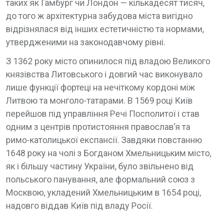
таких як Гамбург чи Лондон — кількадесят тисяч,
до того ж архітектурна забудова міста вигідно
відрізнялася від інших естетичністю та нормами,
утвердженими на законодавчому рівні.
З 1362 року місто опинилося під владою Великого
князівства Литовського і довгий час виконувало
лише функції фортеці на нечіткому кордоні між
Литвою та монголо-татарами. В 1569 році Київ
перейшов під управління Речі Посполитої і став
одним з центрів протистояння православ’я та
римо-католицької експансії. Завдяки повстанню
1648 року на чолі з Богданом Хмельницьким місто,
як і більшу частину України, було звільнено від
польського панування, але формальний союз з
Москвою, укладений Хмельницьким в 1654 році,
надовго віддав Київ під владу Росії.