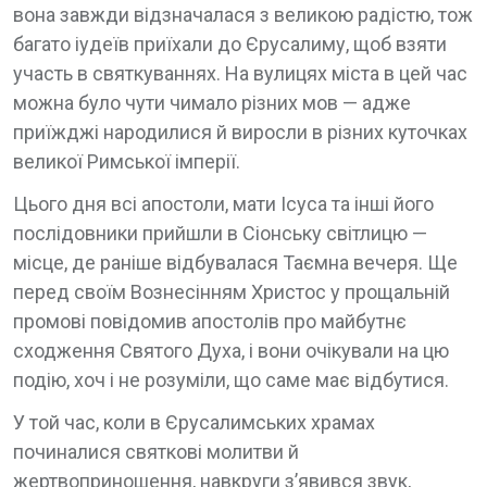
вона завжди відзначалася з великою радістю, тож
багато іудеїв приїхали до Єрусалиму, щоб взяти
участь в святкуваннях. На вулицях міста в цей час
можна було чути чимало різних мов — адже
приїжджі народилися й виросли в різних куточках
великої Римської імперії.
Цього дня всі апостоли, мати Ісуса та інші його
послідовники прийшли в Сіонську світлицю —
місце, де раніше відбувалася Таємна вечеря. Ще
перед своїм Вознесінням Христос у прощальній
промові повідомив апостолів про майбутнє
сходження Святого Духа, і вони очікували на цю
подію, хоч і не розуміли, що саме має відбутися.
У той час, коли в Єрусалимських храмах
починалися святкові молитви й
жертвоприношення, навкруги з’явився звук,