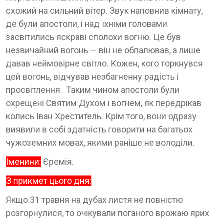
схожий на сильний вітер. Звук наповнив кімнату,
де були апостоли, і над їхніми головами
засвітились яскраві сполохи вогню. Це був
незвичайний вогонь — він не обпалював, а лише
давав неймовірне світло. Кожен, кого торкнувся
цей вогонь, відчував незбагненну радість і
просвітлення. Таким чином апостоли були
охрещені Святим Духом і вогнем, як передрікав
колись Іван Хреститель. Крім того, вони одразу
виявили в собі здатність говорити на багатьох
чужоземних мовах, якими раніше не володіли.
Іменини:
Єремія.
З прикмет цього дня:
Якщо 31 травня на дубах листя не повністю
розгорнулися, то очікували поганого врожаю ярих