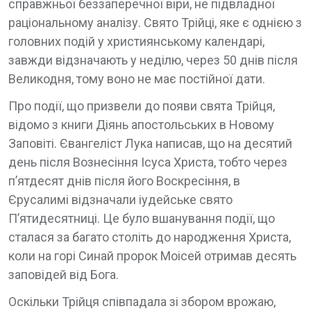
справжньої беззаперечної віри, не підвладної
раціональному аналізу. Свято Трійці, яке є однією з
головних подій у християнському календарі,
завжди відзначають у неділю, через 50 днів після
Великодня, тому воно не має постійної дати.
Про події, що призвели до появи свята Трійця,
відомо з книги Діянь апостольських в Новому
Заповіті. Євангеліст Лука написав, що на десятий
день після Вознесіння Ісуса Христа, тобто через
п’ятдесят днів після його Воскресіння, в
Єрусалимі відзначали іудейське свято
П’ятидесятниці. Це було вшанування події, що
сталася за багато століть до народження Христа,
коли на горі Синай пророк Моісей отримав десять
заповідей від Бога.
Оскільки Трійця співпадала зі збором врожаю,