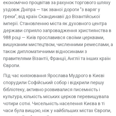
економічно процвітав за рахунок торгового шляху
уздовж Дніпра — так званої дороги "з варяг у
греки", від країн Скандинавії до Візантійської
імперії. Становленню міста як духовного центра
держави сприяло запровадження християнства в
988 році — Київ прославився своїми церквами,
вишуканим мистецтвом, численними ремеслами, а
також дипломатичними відносинами з
правителями Візантії, Франції, Англії та інших країн
Європи.
Під час князювання Ярослава Мудрого в Києві
спорудили Софійський собор і відкрили першу
бібліотеку, активно розвивалися писемність і
культура, кількість міських церков перевищувала
чотири сотні. Чисельність населення Києва в ті
часи була вищою, ніж у найбільших містах Європи,