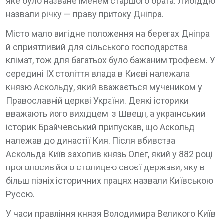
яке було назване іменем старшого брата. Либіддю
назвали річку — праву притоку Дніпра.
Місто мало вигідне положення на берегах Дніпра
й сприятливий для сільського господарства
клімат, тож для багатьох було бажаним трофеєм. У
середині IX століття влада в Києві належала
князю Аскольду, який вважається мучеником у
Православній церкві України. Деякі історики
вважають його вихідцем із Швеції, а український
історик Брайчевський припускав, що Аскольд
належав до династії Кия. Після вбивства
Аскольда Київ захопив князь Олег, який у 882 році
проголосив його столицею своєї держави, яку в
більш пізніх історичних працях назвали Київською
Руссю.
У часи правління князя Володимира Великого Київ