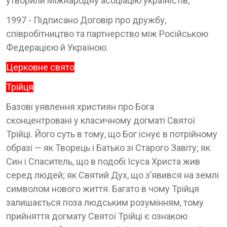
утворили Міжнародну асоціацію україністів;
1997 - Підписано Договір про дружбу,
співробітництво та партнерство між Російською
Федерацією й Україною.
Церковне свято
Трійця
Базові уявлення християн про Бога
сконцентровані у класичному догматі Святої
Трійці. Його суть в тому, що Бог існує в потрійному
образі — як Творець і Батько зі Старого Завіту; як
Син і Спаситель, що в подобі Ісуса Христа жив
серед людей; як Святий Дух, що з’явився на землі
символом нового життя. Багато в чому Трійця
залишається поза людським розумінням, тому
прийняття догмату Святої Трійці є ознакою