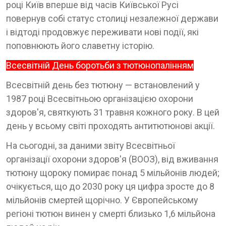
році Київ вперше від часів Київської Русі
повернув собі статус столиці незалежної держави
і відтоді продовжує переживати нові події, які
поповнюють його славетну історію.
Всесвітній День боротьби з тютюнопалінням
Всесвітній день без тютюну — встановлений у
1987 році Всесвітньою організацією охорони
здоров'я, святкують 31 травня кожного року. В цей
день у всьому світі проходять антитютюнові акції.
На сьогодні, за даними звіту Всесвітньої
організації охорони здоров'я (ВООЗ), від вживання
тютюну щороку помирає понад 5 мільйонів людей;
очікується, що до 2030 року ця цифра зросте до 8
мільйонів смертей щорічно. У Європейському
регіоні тютюн винен у смерті близько 1,6 мільйона