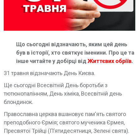
Що сьогодні відзначають, яким цей день
був в історії, хто святкує іменини. Про це та
інше читайте у добірці від
Життєвих обріїв
.
31 травня відзначають День Києва.
Ще сьогодні Всесвітній День боротьби з
тютюнопалінням, День хіміка, Всесвітній день
блондинок.
Православна церква вшановує пам'ять святого
преподобного Єрмія; святого мученика Єрмея,
Пресвятої Трійці (П’ятидесятниця, Зелені свята).