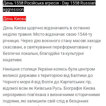
День 1558 Російська агресія - Day 1558 Russian
aggression
День Києва
День Києва щорічно відзначають в останню
неділю травня. Місто відзначає свою 1544-ту
річницю. Через дію воєнного стану масові заходи
скасовані, а святкування переформатоване у
безпечні локальні, благодійні та культурні
ініціативи.
Нинішня столиця України колись була центром
великої держави з територією від Балтики до
Чорного моря й від Волги до Карпатських гір,
відомої всім як Київська Русь. Біографія Києва
нерозривно пов’язана з визначними історичними
подіями, які залишили свій слід в безцінних