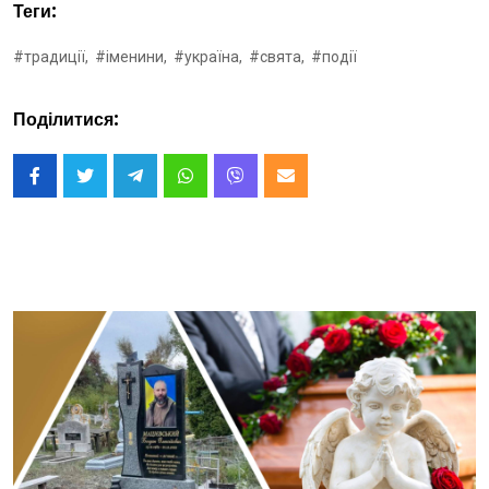
Теги:
#традиції,
#іменини,
#україна,
#свята,
#події
Поділитися: