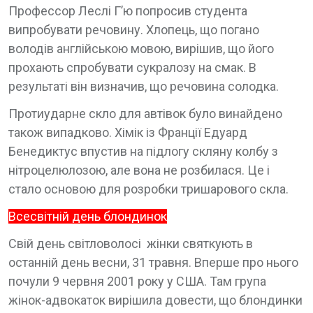
Профессор Леслі Г’ю попросив студента
випробувати речовину. Хлопець, що погано
володів англійською мовою, вирішив, що його
прохають спробувати сукралозу на смак. В
результаті він визначив, що речовина солодка.
Протиударне скло для автівок було винайдено
також випадково. Хімік із Франції Едуард
Бенедиктус впустив на підлогу скляну колбу з
нітроцелюлозою, але вона не розбилася. Це і
стало основою для розробки тришарового скла.
Всесвітній день блондинок
Свій день світловолосі жінки святкують в
останній день весни, 31 травня. Вперше про нього
почули 9 червня 2001 року у США. Там група
жінок-адвокаток вирішила довести, що блондинки