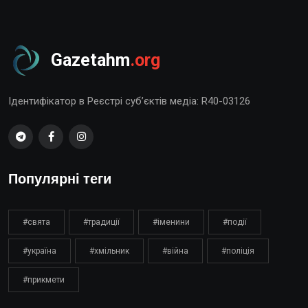
Gazetahm
.org
Ідентифікатор в Реєстрі суб’єктів медіа: R40-03126
Популярні теги
#свята
#традиції
#іменини
#події
#україна
#хмільник
#війна
#поліція
#прикмети