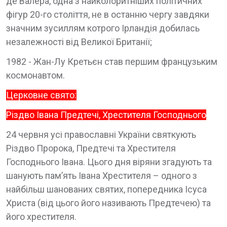
де Валера, одна з найколоритніших політичних
фігур 20-го століття, не в останню чергу завдяки
значним зусиллям котрого Ірландія добилась
незалежності від Великої Британії;
1982 - Жан-Лу Кретьєн став першим французьким
космонавтом.
Церковне свято:
Різдво Івана Предтечі, Хрестителя Господнього
24 червня усі православні України святкують
Різдво Пророка, Предтечі та Хрестителя
Господнього Івана. Цього дня віряни згадують та
шанують пам’ять Івана Хрестителя – одного з
найбільш шанованих святих, попередника Ісуса
Христа (від цього його називають Предтечею) та
його хрестителя.