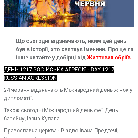
Що сьогодні відзначають, яким цей день
був в історії, хто святкує іменини. Про це та
інше читайте у добірці від
Життєвих обріїв
.
ДЕНЬ 1217 РОСІЙСЬКА АГРЕСІЯ - DAY 1217
RUSSIAN AGRESSION
24 червня відзначають Міжнародний день жінок у
дипломатії.
Також сьогодні Міжнародний день феї, День
басейну, Івана Купала.
Православна церква - Різдво Івана Предтечі,