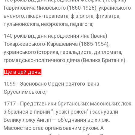
Гавриловича Яновського (1860-1928), українського
вченого, лікаря-терапевта, фізіолога, фтизіатра,
пульмонолога, нефролога, педагога;
140 років від дня народження Яна (Івана)
Токаржевського-Карашевича (1885-1954),
українського історика, геральдиста, дипломата,
громадсько-політичного діяча (Велика Британія).
Ще в цей день:
1099 - Засновано Орден святого Івана
Єрусалимського;
1717 - Представники британських масонських лож
зібралися в пивній "Гусак і рожен" і заснували
Велику ложу Англії — об'єднання всіх лож.
Масонство стає організованим рухом. А