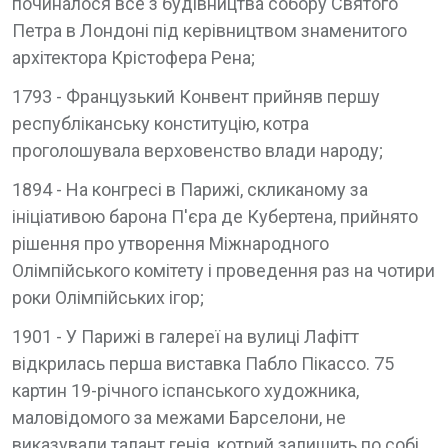
починалося все з будівництва собору Святого
Петра в Лондоні під керівництвом знаменитого
архітектора Крістофера Рена;
1793 - Французький Конвент прийняв першу
республіканську конституцію, котра
проголошувала верховенство влади народу;
1894 - На конгресі в Парижі, скликаному за
ініціативою барона П'єра де Кубертена, прийнято
рішення про утворення Міжнародного
Олімпійського комітету і проведення раз на чотири
роки Олімпійських ігор;
1901 - У Парижі в галереї на вулиці Лафітт
відкрилась перша виставка Пабло Пікассо. 75
картин 19-річного іспанського художника,
маловідомого за межами Барселони, не
виказували талант генія, котрий залишить по собі