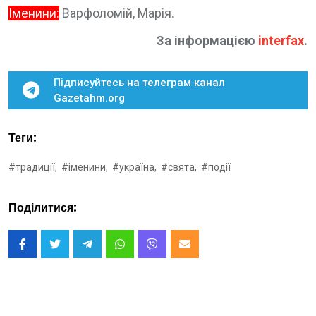
Іменини:
Варфоломій, Марія.
За інформацією
interfax
.
Підписуйтесь на телеграм канал
Gazetahm.org
Теги:
#традиції,
#іменини,
#україна,
#свята,
#події
Поділитися: