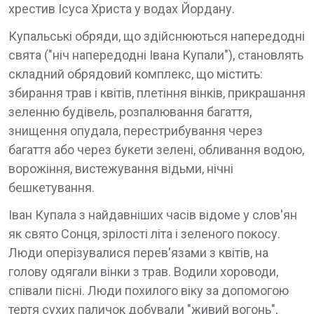
хрестив Ісуса Христа у водах Йордану.
Купальські обряди, що здійснюються напередодні
свята ("ніч напередодні Івана Купали"), становлять
складний обрядовий комплекс, що містить:
збирання трав і квітів, плетіння вінків, прикрашання
зеленню будівель, розпалювання багаття,
знищення опудала, перестрибування через
багаття або через букети зелені, обливання водою,
ворожіння, вистежування відьми, нічні
бешкетування.
Іван Купала з найдавніших часів відоме у слов'ян
як свято Сонця, зрілості літа і зеленого покосу.
Люди оперізувалися перев'язами з квітів, на
голову одягали вінки з трав. Водили хороводи,
співали пісні. Люди похилого віку за допомогою
тертя сухих паличок добували "живий вогонь",