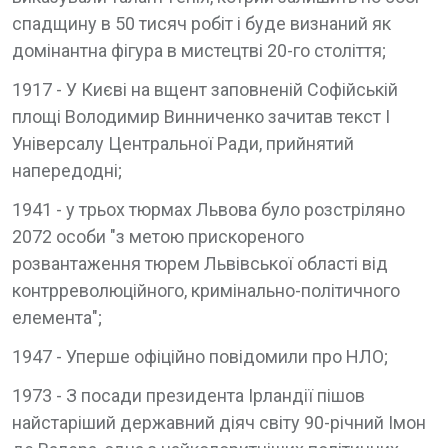
спадщину в 50 тисяч робіт і буде визнаний як
домінантна фігура в мистецтві 20-го століття;
1917 - У Києві на вщент заповненій Софійській
площі Володимир Винниченко зачитав текст І
Універсалу Центральної Ради, прийнятий
напередодні;
1941 - у трьох тюрмах Львова було розстріляно
2072 особи "з метою прискореного
розвантаження тюрем Львівської області від
контрреволюційного, кримінально-політичного
елемента";
1947 - Уперше офіційно повідомили про НЛО;
1973 - З посади президента Ірландії пішов
найстаріший державний діяч світу 90-річний Імон