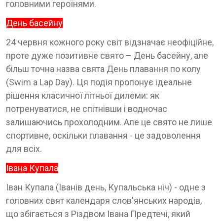
головними героїнями.
День басейну
24 червня кожного року світ відзначає неофіційне,
проте дуже позитивне свято – День басейну, але
більш точна назва свята День плавання по колу
(Swim a Lap Day). Ця подія пропонує ідеальне
рішення класичної літньої дилеми: як
потренуватися, не спітнівши і водночас
залишаючись прохолодним. Але це свято не лише
спортивне, оскільки плавання - це задоволення
для всіх.
Івана Купала
Іван Купала (Іванів день, Купальська ніч) - одне з
головних свят календаря слов'янських народів,
що збігається з Різдвом Івана Предтечі, який