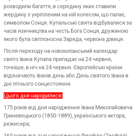
розводили багаття, в середину яких ставили
жердину з укріпленим на ній колесом, що палає,
символом Сонця. Купальські свята відбувалися за
часів язичництва на честь Бога Сонця, дружиною
якого була світлоносна Заряда, червона дівиця.
Після переходу на новоюліанський календар
свято Івана Купала припадає на 24 червня,
точніше, в ніч на 24 червня. Європейські країни
відзначають Іванів день або День святого Івана в
дні літнього сонцестояння.
Цього дня народилися:
175 років від дня народження Івана Миколайовича
Гриневецького (1850-1889), українського актора,
режисера;
165 років від дня народження Феофіла (Теофіла)