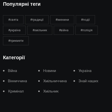
Популярні теги
#свята
#традиції
#іменини
#події
#україна
#хмільник
#війна
#поліція
#прикмети
Категорії
Війна
Новини
Україна
Вінниччина
Хмільниччина
Знай наших
Кримінал
Хмільник