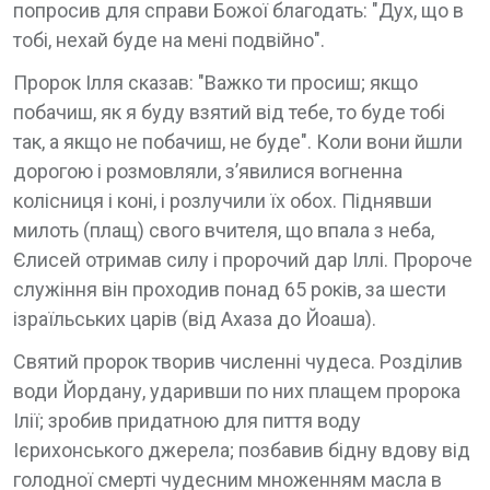
попросив для справи Божої благодать: "Дух, що в
тобі, нехай буде на мені подвійно".
Пророк Ілля сказав: "Важко ти просиш; якщо
побачиш, як я буду взятий від тебе, то буде тобі
так, а якщо не побачиш, не буде". Коли вони йшли
дорогою і розмовляли, з’явилися вогненна
колісниця і коні, і розлучили їх обох. Піднявши
милоть (плащ) свого вчителя, що впала з неба,
Єлисей отримав силу і пророчий дар Іллі. Пророче
служіння він проходив понад 65 років, за шести
ізраїльських царів (від Ахаза до Йоаша).
Святий пророк творив численні чудеса. Розділив
води Йордану, ударивши по них плащем пророка
Ілії; зробив придатною для пиття воду
Ієрихонського джерела; позбавив бідну вдову від
голодної смерті чудесним множенням масла в