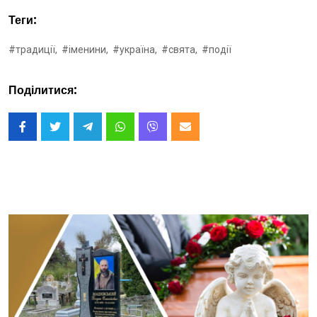
Теги:
#традиції,
#іменини,
#україна,
#свята,
#події
Поділитися: