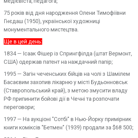
медієвіста, педагога;
75 років від дня народження Олени Тимофіївни
Гнєдаш (1950), української художниці
монументального мистецтва.
Ще в цей день:
1834 — Ісаак Фішер із Спрингфілда (штат Вермонт,
США) одержав патент на наждачний папір;
1995 — Загін чеченських бійців на чолі з Шамілем
Басаєвим захопив лікарню у місті Будьонновськ
(Ставропольський край), з метою змусити владу
РФ припинити бойові дії в Чечні та розпочати
переговори;
1997 — На аукціоні "Сотбі" в Нью-Йорку примірник
книги коміксів "Бетмен" (1939) продали за $68 500;