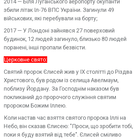
2014 — Біля Луганського аеропорту окупанти
збили літак Іл-76 ВПС України. Загинули 49
військових, які перебували на борту;
2017 — У Лондоні зайнявся 27 поверховий
будинок, 12 людей загинуло, близько 80 людей
поранені, інші пропали безвісти.
Церковне свято:
Святий пророк Єлисей жив у IX столітті до Різдва
Христового, був родом із селища Авелмаум,
поблизу Йордану. За Господнім наказом був
покликаний до пророчого служіння святим
пророком Божим Іллею.
Коли настав час взяття святого пророка Іллі на
Небо, він сказав Єлисею: "Проси, що зробити тобі,
поки я буду взятий від тебе". Єлисей сміливо