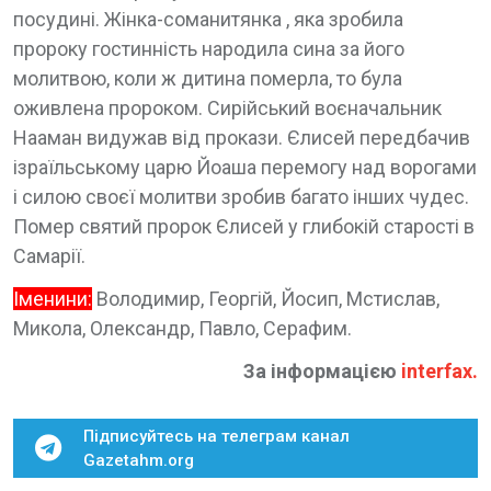
посудині. Жінка-соманитянка , яка зробила
пророку гостинність народила сина за його
молитвою, коли ж дитина померла, то була
оживлена пророком. Сирійський воєначальник
Нааман видужав від прокази. Єлисей передбачив
ізраїльському царю Йоаша перемогу над ворогами
і силою своєї молитви зробив багато інших чудес.
Помер святий пророк Єлисей у глибокій старості в
Самарії.
Іменини:
Володимир, Георгій, Йосип, Мстислав,
Микола, Олександр, Павло, Серафим.
За інформацією
interfax
.
Підписуйтесь на телеграм канал
Gazetahm.org