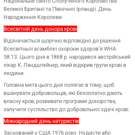
Національне свято Сполученого Королівства
Великої Британії та Північної Ірландії. День
Народження Королеви.
Всесвітній день донора крові
Відзначається щорічно відповідно до рішення
Всесвітньої асамблеї охорони здоров'я WHA
58.13. Цього дня в 1868 р. народився австрійський
лікар К. Ландштейнер, який відкрив групи крові в
людини.
Головна мета цього дня полягає в тому, щоб
вшанувати добровольців, які безоплатно дають
власну кров, розвивати програми донорства,
залучити суспільство до добровільної здачі крові.
Міжнародний день натуристів
Заснований у США 1976 року. Нудисти або