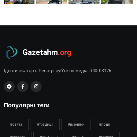
Gazetahm
.org
Ідентифікатор в Реєстрі суб’єктів медіа: R40-03126
Популярні теги
#свята
#традиції
#іменини
#події