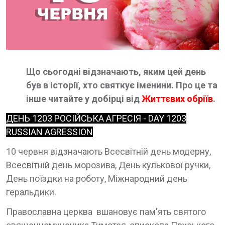
Що сьогодні відзначають, яким цей день
був в історії, хто святкує іменини. Про це та
інше читайте у добірці від
Життєвих обріїв
.
ДЕНЬ 1203 РОСІЙСЬКА АГРЕСІЯ - DAY 1203
RUSSIAN AGRESSION
10 червня відзначають Всесвітній день модерну,
Всесвітній день морозива, День кулькової ручки,
День поїздки на роботу, Міжнародний день
геральдики.
Православна церква вшановує пам'ять святого