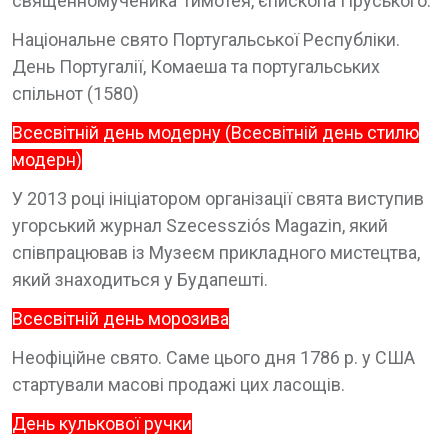
священномученика Тимотея, єпископа Пруського.
Національне свято Португальської Республіки.
День Португалії, Комаеша та португальських
спільнот (1580)
Всесвітній день модерну (Всесвітній день стилю
модерн)
У 2013 році ініціатором організації свята виступив
угорський журнал Szecessziós Magazin, який
співпрацював із Музеєм прикладного мистецтва,
який знаходиться у Будапешті.
Всесвітній день морозива
Неофіційне свято. Саме цього дня 1786 р. у США
стартували масові продажі цих ласощів.
День кулькової ручки