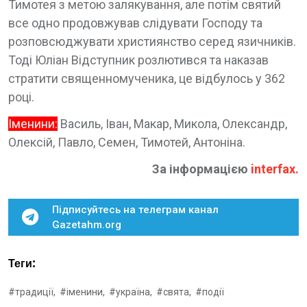
Тимотея з метою залякування, але потім святий
все одно продовжував слідувати Господу та
розповсюджувати християнство серед язичників.
Тоді Юліан Відступник розлютився та наказав
стратити священномученика, це відбулось у 362
році.
Іменини:
Василь, Іван, Макар, Микола, Олександр,
Олексій, Павло, Семен, Тимотей, Антоніна.
За інформацією
interfax
.
Підписуйтесь на телеграм канал
Gazetahm.org
Теги:
#традиції,
#іменини,
#україна,
#свята,
#події