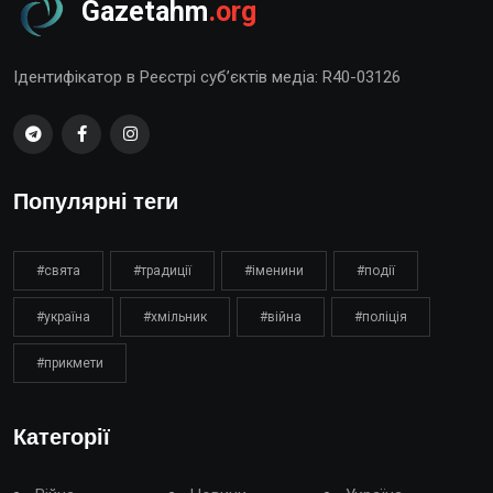
Gazetahm
.org
Ідентифікатор в Реєстрі суб’єктів медіа: R40-03126
Популярні теги
#свята
#традиції
#іменини
#події
#україна
#хмільник
#війна
#поліція
#прикмети
Категорії