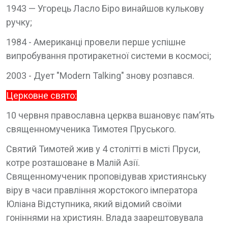
1943 — Угорець Ласло Біро винайшов кулькову
ручку;
1984 - Американці провели перше успішне
випробування протиракетної системи в космосі;
2003 - Дует "Modern Talking" знову розпався.
Церковне свято:
10 червня православна церква вшановує пам’ять
священномученика Тимотея Пруського.
Святий Тимотей жив у 4 столітті в місті Пруси,
котре розташоване в Малій Азії.
Священномученик проповідував християнську
віру в часи правління жорстокого імператора
Юліана Відступника, який відомий своїми
гоніннями на християн. Влада заарештовувала