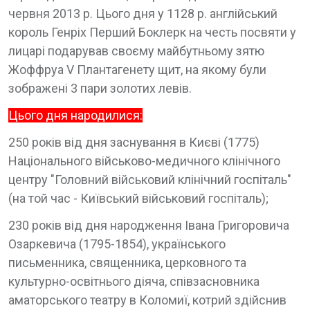
червня 2013 р. Цього дня у 1128 р. англійський
король Генріх Перший Боклерк на честь посвяти у
лицарі подарував своєму майбутньому зятю
Жоффруа V Плантагенету щит, на якому були
зображені 3 пари золотих левів.
Цього дня народилися:
250 років від дня заснування в Києві (1775)
Національного військово-медичного клінічного
центру "Головний військовий клінічний госпіталь"
(на той час - Київський військовий госпіталь);
230 років від дня народження Івана Григоровича
Озаркевича (1795-1854), українського
письменника, священника, церковного та
культурно-освітнього діяча, співзасновника
аматорського театру в Коломиї, котрий здійснив